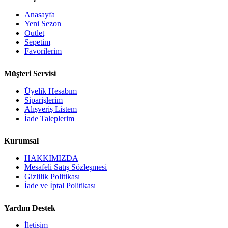
Anasayfa
Yeni Sezon
Outlet
Sepetim
Favorilerim
Müşteri Servisi
Üyelik Hesabım
Siparişlerim
Alışveriş Listem
İade Taleplerim
Kurumsal
HAKKIMIZDA
Mesafeli Satış Sözleşmesi
Gizlilik Politikası
İade ve İptal Politikası
Yardım Destek
İletişim