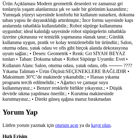
Ürün Açıklaması Modern geometrik desenleri ve zamansız gri
tonlarıyla yaşam alanlarınıza şık ve sade bir görünüm kazandırır.;
Yumuşak yüzeyi sayesinde konforlu bir kullanım sunarken, dokuma
taban yapısı ile dayanıklılığı artırılmıştır.; İnce formu sayesinde kapı
aralarında rahatlıkla kullanılabilir.; Robot süpürge kullanımına
uygundur; ideal kalınlığı sayesinde robot süpürgelerin rahatlıkla
üzerine çıkmasına ve temizlik yapmasına olanak tanır.; Günlük
kullanıma uygun, pratik ve kolay temizlenebilir bir üründür.; Salon,
oturma odası, yatak odası ve ofis gibi birçok alanda dekorasyona
uyum sağlar.; • Desen: Geometrik • Renk: Gri SİYAH BEYAZ
tonları • Taban: Dokuma taban • Robot Süpürge Uyumlu: Evet •
Kullanım Alanı: Salon, oturma odası, yatak odası, ofis ⸻ ????
Yıkama Talimatı • Ürün Ölçüsü:SEÇENEKLERE BAĞLIDIR •
Maksimum 30°C’de makinede yıkanabilir.; • Hassas yıkama
programı tercih edilmelidir.; • Ağartıcı ve çamaşır suyu
kullanmayınız.; • Benzer renklerle birlikte yıkayınız.; • Düşük
devirde sıkma yapılması önerilir.; • Kurutma makinesinde
kurutmayınız.; • Direkt güneş ışığına maruz bırakmadan
Yorum Yap
Lütfen yorum yazmak için
oturum açın
ya da
kayıt olun
.
Hızlı Erişim