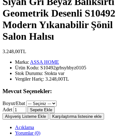
Siyah Gri Beyaz Balıksırtı
Geometrik Desenli S10492
Modern Yıkanabilir Şönil
Salon Halısı
3.248,00TL
Marka:
ASSA HOME
Ürün Kodu:
S10492grbsyhbyz0105
Stok Durumu:
Stokta var
Vergiler Hariç:
3.248,00TL
Mevcut Seçenekler:
Boyut/Ebat
Adet
Sepete Ekle
Alışveriş Listeme Ekle
Karşılaştırma listesine ekle
Açıklama
Yorumlar (0)