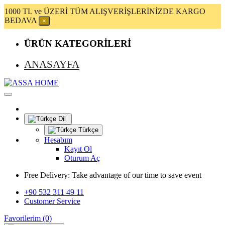
1000 TL ve ÜZERİ TÜM ALIŞVERİŞLERİNİZDE KARGO
BEDAVA
×
ÜRÜN KATEGORİLERİ
ANASAYFA
Dil
Türkçe
Hesabım
Kayıt Ol
Oturum Aç
Free Delivery:
Take advantage of our time to save event
+90 532 311 49 11
Customer Service
Favorilerim (0)