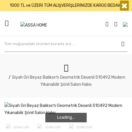
×
1000 TL ve ÜZERİ TÜM ALIŞVERİŞLERİNİZDE KARGO BEDAVA
Siyah Gri Beyaz Balıksırtı Geometrik Desenli S10492 Modern
Yıkanabilir Şönil Salon Halısı
Loading...
Loading...