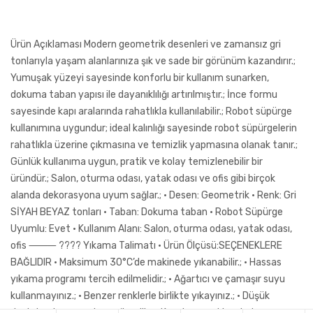
Ürün Açıklaması Modern geometrik desenleri ve zamansız gri
tonlarıyla yaşam alanlarınıza şık ve sade bir görünüm kazandırır.;
Yumuşak yüzeyi sayesinde konforlu bir kullanım sunarken,
dokuma taban yapısı ile dayanıklılığı artırılmıştır.; İnce formu
sayesinde kapı aralarında rahatlıkla kullanılabilir.; Robot süpürge
kullanımına uygundur; ideal kalınlığı sayesinde robot süpürgelerin
rahatlıkla üzerine çıkmasına ve temizlik yapmasına olanak tanır.;
Günlük kullanıma uygun, pratik ve kolay temizlenebilir bir
üründür.; Salon, oturma odası, yatak odası ve ofis gibi birçok
alanda dekorasyona uyum sağlar.; • Desen: Geometrik • Renk: Gri
SİYAH BEYAZ tonları • Taban: Dokuma taban • Robot Süpürge
Uyumlu: Evet • Kullanım Alanı: Salon, oturma odası, yatak odası,
ofis ⸻ ???? Yıkama Talimatı • Ürün Ölçüsü:SEÇENEKLERE
BAĞLIDIR • Maksimum 30°C’de makinede yıkanabilir.; • Hassas
yıkama programı tercih edilmelidir.; • Ağartıcı ve çamaşır suyu
kullanmayınız.; • Benzer renklerle birlikte yıkayınız.; • Düşük
devirde sıkma yapılması önerilir.; • Kurutma makinesinde