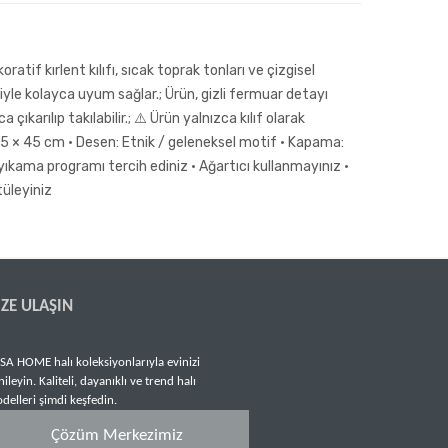
tif kırlent kılıfı, sıcak toprak tonları ve çizgisel
le kolayca uyum sağlar.; Ürün, gizli fermuar detayı
karılıp takılabilir.; ⚠️ Ürün yalnızca kılıf olarak
ü: 45 × 45 cm • Desen: Etnik / geleneksel motif • Kapama:
 yıkama programı tercih ediniz • Ağartıcı kullanmayınız •
tüleyiniz
IZE ULAŞIN
SA HOME halı koleksiyonlarıyla evinizi
nileyin. Kaliteli, dayanıklı ve trend halı
delleri şimdi keşfedin.
Çözüm Merkezimiz