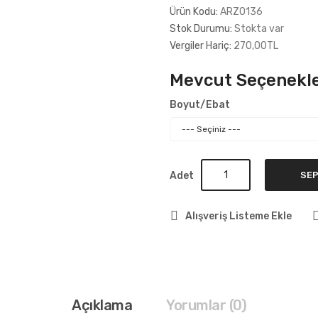
Ürün Kodu:
ARZ0136
Stok Durumu:
Stokta var
Vergiler Hariç:
270,00TL
Mevcut Seçenekle
Boyut/Ebat
Adet
SEP
Alışveriş Listeme Ekle
Açıklama
Yorumlar (0)