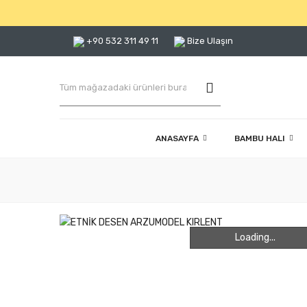
+90 532 311 49 11
Bize Ulaşın
ANASAYFA
BAMBU HALI
Loading...
Loading...