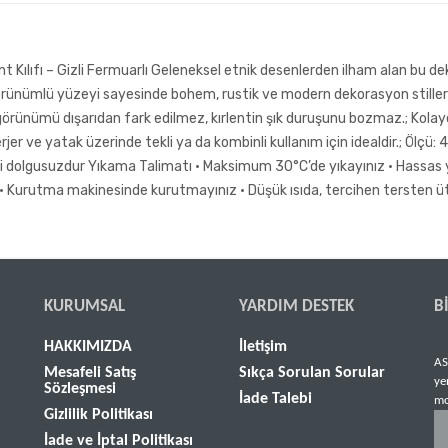
Kılıfı – Gizli Fermuarlı Geleneksel etnik desenlerden ilham alan bu dekora
örünümlü yüzeyi sayesinde bohem, rustik ve modern dekorasyon stilleriy
rünümü dışarıdan fark edilmez, kırlentin şık duruşunu bozmaz.; Kolayca çı
berjer ve yatak üzerinde tekli ya da kombinli kullanım için idealdir.; Ölç
gu: İçi dolgusuzdur Yıkama Talimatı • Maksimum 30°C’de yıkayınız • Hassas
 • Kurutma makinesinde kurutmayınız • Düşük ısıda, tercihen tersten ü
KURUMSAL
YARDIM DESTEK
B
HAKKIMIZDA
İletişim
AS
Mesafeli Satış
Sıkça Sorulan Sorular
ye
Sözleşmesi
İade Talebi
mo
Gizlilik Politikası
İade ve İptal Politikası