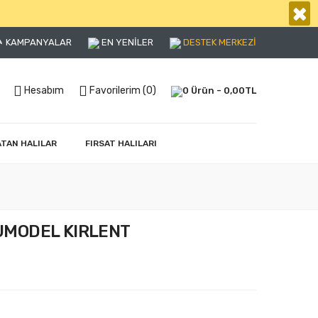
×
KAMPANYALAR
EN YENİLER
DESTEK MERKEZİ
Hesabım
Favorilerim (0)
0 Ürün - 0,00TL
ATAN HALILAR
FIRSAT HALILARI
UMODEL KIRLENT