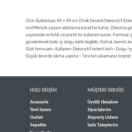
Ürün Açıklaması 45 × 45 cm Etnik Desenli Dekoratif Kırlent 
motifleriyle yaşam alanlarına karakter katar.; Dokuma g
sayesinde estetik ve pratik bir kullanım sunar.; Fermuar gö
gönderilmektedir, iç dolgu dahil değildir.; Koltuk, bench, 
Gizli fermuarlı • Kullanım: Dekoratif kırlent kılıfı • Dol
Düşük devirde sıkma yapınız • Tersten yıkamanız önerilir
HIZLI ERIŞIM
MÜŞTERI SERVISI
Anasayfa
Üyelik Hesabım
Yeni Sezon
Siparişlerim
Outlet
Alışveriş Listem
Sepetim
İade Taleplerim