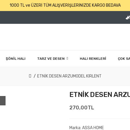
1000 TL ve ÜZERİ TÜM ALIŞVERİŞLERİNİZDE KARGO BEDAVA
ŞÖNİL HALI
TARZ VE DESEN
HALI RENKLERİ
ÇOK S
ETNİK DESEN ARZUMODEL KIRLENT
ETNİK DESEN ARZ
270,00TL
Marka:
ASSA HOME