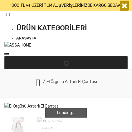
×
1000 TL ve ÜZERİ TÜM ALIŞVERİŞLERİNİZDE KARGO BEDAVA
ÜRÜN KATEGORİLERİ
ANASAYFA
El Örgüsü Astarlı El Çantası
Loading...
Loading...