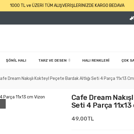
1000 TL ve ÜZERİ TÜM ALIŞVERİŞLERİNİZDE KARGO BEDAVA
ŞÖNİL HALI
TARZ VE DESEN
HALI RENKLERİ
ÇOK S
afe Dream Nakışlı Kokteyl Peçete Bardak Altlığı Seti 4 Parça 11x13 Cm
Cafe Dream Nakışlı
Seti 4 Parça 11x13
49,00TL