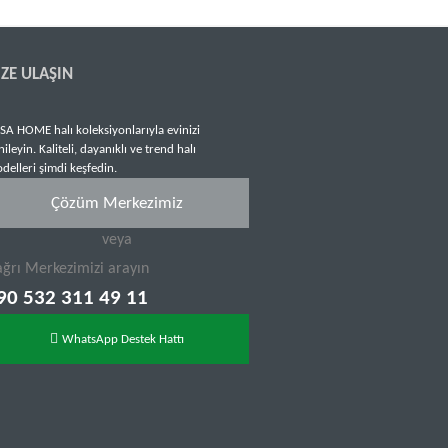
IZE ULAŞIN
SA HOME halı koleksiyonlarıyla evinizi
nileyin. Kaliteli, dayanıklı ve trend halı
delleri şimdi keşfedin.
Çözüm Merkezimiz
veya
ğrı Merkezimizi arayın
90 532 311 49 11
WhatsApp Destek Hattı