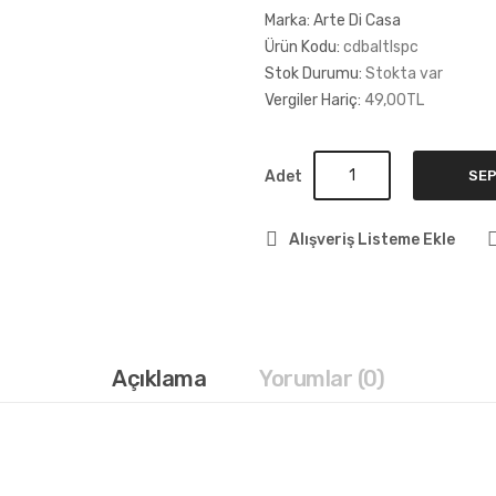
Marka:
Arte Di Casa
Ürün Kodu:
cdbaltlspc
Stok Durumu:
Stokta var
Vergiler Hariç:
49,00TL
Adet
SEP
Alışveriş Listeme Ekle
Açıklama
Yorumlar (0)