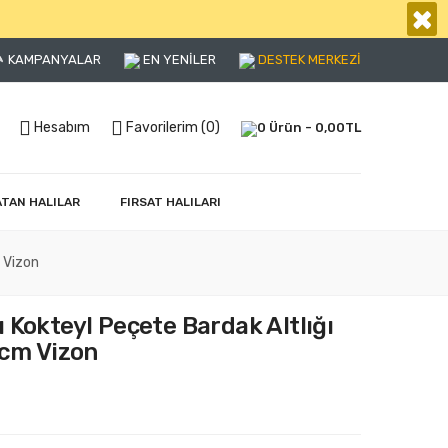
×
KAMPANYALAR
EN YENİLER
DESTEK MERKEZİ
Hesabım
Favorilerim (0)
0 Ürün - 0,00TL
ATAN HALILAR
FIRSAT HALILARI
 Vizon
 Kokteyl Peçete Bardak Altlığı
 cm Vizon