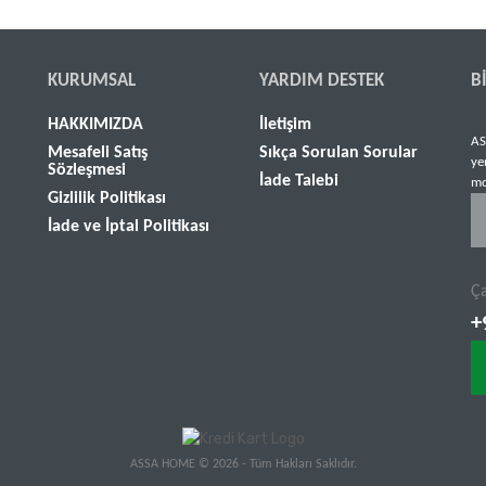
KURUMSAL
YARDIM DESTEK
B
HAKKIMIZDA
İletişim
AS
Mesafeli Satış
Sıkça Sorulan Sorular
ye
Sözleşmesi
İade Talebi
mo
Gizlilik Politikası
İade ve İptal Politikası
Ça
+
ASSA HOME © 2026 - Tüm Hakları Saklıdır.