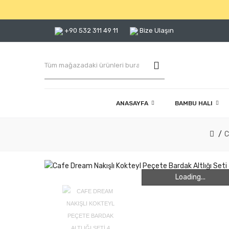
+90 532 311 49 11
Bize Ulaşın
ANASAYFA
BAMBU HALI
C
Loading...
Loading...