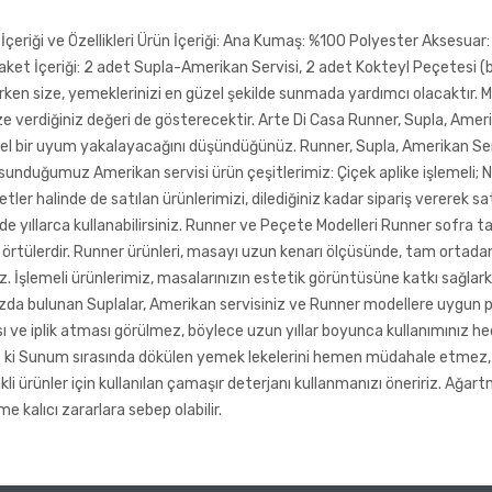
riği ve Özellikleri Ürün İçeriği: Ana Kumaş: %100 Polyester Aksesuar: %
et İçeriği: 2 adet Supla-Amerikan Servisi, 2 adet Kokteyl Peçetesi (ba
narken size, yemeklerinizi en güzel şekilde sunmada yardımcı olacaktır. M
ze verdiğiniz değeri de gösterecektir. Arte Di Casa Runner, Supla, Ameri
zel bir uyum yakalayacağını düşündüğünüz. Runner, Supla, Amerikan Servi
 sunduğumuz Amerikan servisi ürün çeşitlerimiz: Çiçek aplike işlemeli; N
tler halinde de satılan ürünlerimizi, dilediğiniz kadar sipariş vererek sat
de yıllarca kullanabilirsiniz. Runner ve Peçete Modelleri Runner sofra tak
rtülerdir. Runner ürünleri, masayı uzun kenarı ölçüsünde, tam ortadan ka
z. İşlemeli ürünlerimiz, masalarınızın estetik görüntüsüne katkı sağlark
da bulunan Suplalar, Amerikan servisiniz ve Runner modellere uygun peçe
 ve iplik atması görülmez, böylece uzun yıllar boyunca kullanımınız hede
 ki Sunum sırasında dökülen yemek lekelerini hemen müdahale etmez, uzu
nkli ürünler için kullanılan çamaşır deterjanı kullanmanızı öneririz. Ağa
e kalıcı zararlara sebep olabilir.