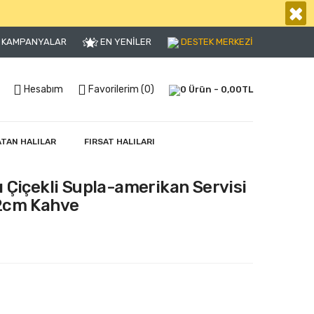
×
KAMPANYALAR
EN YENİLER
DESTEK MERKEZİ
Hesabım
Favorilerim (0)
0 Ürün - 0,00TL
ATAN HALILAR
FIRSAT HALILARI
 Çiçekli Supla-amerikan Servisi
32cm Kahve