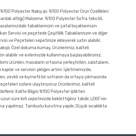
100 Polyester Nakış ipi: %100 Polyester Ürün Özellikleri:
rdak altlığı) Malzeme: %100 Polyester Sofra tekstili,
asalarınızdaki tabaklarınızın ve çatal bıçaklarınızın
kan Servisi ve peçetede Çeşitlilik Tabaklarınızın ve diğer
si ve Peçeteleri sepetinize ekleyerek satın alabilir,
akışlı; Özel dokuma kumaş; Ürünlerimiz, kaliteli
ın alabilir ve evlerinizde kullanmaya başlayabilirsiniz.
ımı ürünleri, masaların ortasına yerleştirilen, salataların,
plar ve servisin şıklığını artırır. İşletmemizde,
en, zevkli ve kıymetli bir sofranın da ortaya çıkmasında
teleri sizlere ulaştırıyoruz Ürünlerimiz, kaliteli
flenir. Kalite Bilgisi %100 Polyester iplikten
n süre kirli sepetinizde beklettiğiniz takdir, LEKE’nin
rtma yapılmaz. Tamburlu kurutma yapılır, Düşük sıcaklıkta