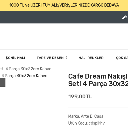
1000 TL ve ÜZERİ TÜM ALIŞVERİŞLERİNİZDE KARGO BEDAVA
ŞÖNİL HALI
TARZ VE DESEN
HALI RENKLERİ
ÇOK S
 Seti 4 Parça 30x32cm Kahve
Cafe Dream Nakışlı
Seti 4 Parça 30x
199,00TL
Marka:
Arte Di Casa
Ürün Kodu:
cdsplkhv