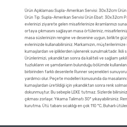
Ürün Açıklaması Supla-Amerikan Servisi: 30x32cm Ürün İçe
Ürün Tip: Supla-Amerikan Servisi Ürün Ebat: 30x32cm Pak
evlerinizi ziyarete gelen misafirlerinize ikramlarınızı su
ortaya çıkmasını sağlayan masa örtüleriniz, misafirlerini
masa süslerinizin rengine ve desenine uygun, birlikte gü
evlerinizde kullanabilirsiniz. Markamızın, müşterilerimize
kumaşlardan ve ipliklerden işlenerek sunulmaktadır. İkili se
Ürünlerimizi, yıkandıktan sonra da kaliteli ve sağlam şekil
tuzlukların ve şamdanların bulunduğu bölümde kullanılan ö
birbirinden farklı desenlerle Runner seçenekleri sunuyoru
yardımcı olur. Peçete modelleri konusunda da masalarınız
kumaşlardan üretildiği için yıkandıktan sonra renk solması
dokunmuştur. Bu sebeple LEKE tutmaz. Sizlerde bilirsiniz
çıkması zorlaşır. Yıkama Talimatı 30° yıkayabilirsiniz. Re
kurutma. Ütü tabanı sıcaklığı en çok 110 °C, Buharlı ütülem