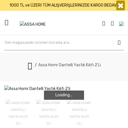
×
1000 TL ve ÜZERİ TÜM ALIŞVERİŞLERİNİZDE KARGO BEDAVA
Assa Homr Dantelli Yastık Kılıfı 2'li
Loading...
Loading...