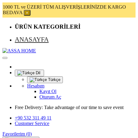
1000 TL ve ÜZERİ TÜM ALIŞVERİŞLERİNİZDE KARGO
BEDAVA
×
ÜRÜN KATEGORİLERİ
ANASAYFA
Dil
Türkçe
Hesabım
Kayıt Ol
Oturum Aç
Free Delivery:
Take advantage of our time to save event
+90 532 311 49 11
Customer Service
Favorilerim (0)