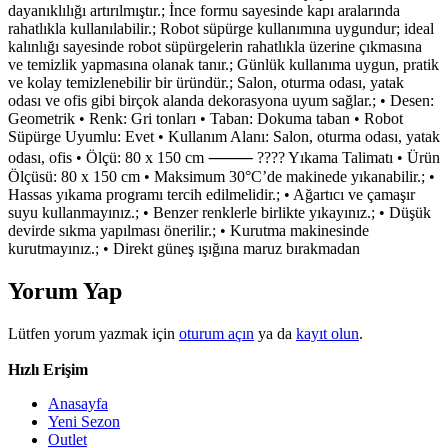
dayanıklılığı artırılmıştır.; İnce formu sayesinde kapı aralarında
rahatlıkla kullanılabilir.; Robot süpürge kullanımına uygundur; ideal
kalınlığı sayesinde robot süpürgelerin rahatlıkla üzerine çıkmasına
ve temizlik yapmasına olanak tanır.; Günlük kullanıma uygun, pratik
ve kolay temizlenebilir bir üründür.; Salon, oturma odası, yatak
odası ve ofis gibi birçok alanda dekorasyona uyum sağlar.; • Desen:
Geometrik • Renk: Gri tonları • Taban: Dokuma taban • Robot
Süpürge Uyumlu: Evet • Kullanım Alanı: Salon, oturma odası, yatak
odası, ofis • Ölçü: 80 x 150 cm ⸻ ???? Yıkama Talimatı • Ürün
Ölçüsü: 80 x 150 cm • Maksimum 30°C’de makinede yıkanabilir.; •
Hassas yıkama programı tercih edilmelidir.; • Ağartıcı ve çamaşır
suyu kullanmayınız.; • Benzer renklerle birlikte yıkayınız.; • Düşük
devirde sıkma yapılması önerilir.; • Kurutma makinesinde
kurutmayınız.; • Direkt güneş ışığına maruz bırakmadan
Yorum Yap
Lütfen yorum yazmak için
oturum açın
ya da
kayıt olun
.
Hızlı Erişim
Anasayfa
Yeni Sezon
Outlet