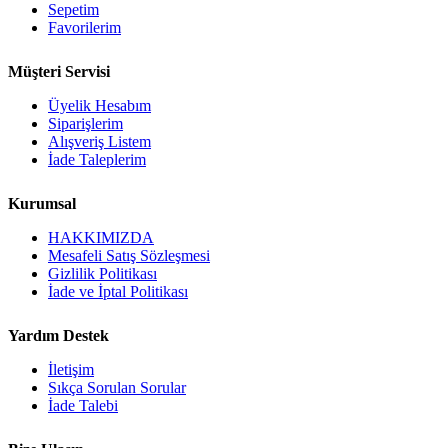
Sepetim
Favorilerim
Müşteri Servisi
Üyelik Hesabım
Siparişlerim
Alışveriş Listem
İade Taleplerim
Kurumsal
HAKKIMIZDA
Mesafeli Satış Sözleşmesi
Gizlilik Politikası
İade ve İptal Politikası
Yardım Destek
İletişim
Sıkça Sorulan Sorular
İade Talebi