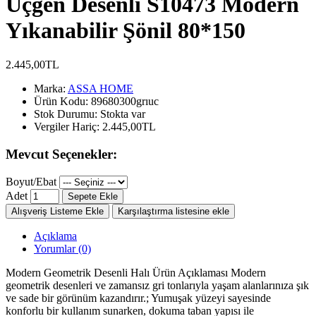
Üçgen Desenli S10473 Modern
Yıkanabilir Şönil 80*150
2.445,00TL
Marka:
ASSA HOME
Ürün Kodu:
89680300grıuc
Stok Durumu:
Stokta var
Vergiler Hariç:
2.445,00TL
Mevcut Seçenekler:
Boyut/Ebat
Adet
Sepete Ekle
Alışveriş Listeme Ekle
Karşılaştırma listesine ekle
Açıklama
Yorumlar (0)
Modern Geometrik Desenli Halı Ürün Açıklaması Modern
geometrik desenleri ve zamansız gri tonlarıyla yaşam alanlarınıza şık
ve sade bir görünüm kazandırır.; Yumuşak yüzeyi sayesinde
konforlu bir kullanım sunarken, dokuma taban yapısı ile